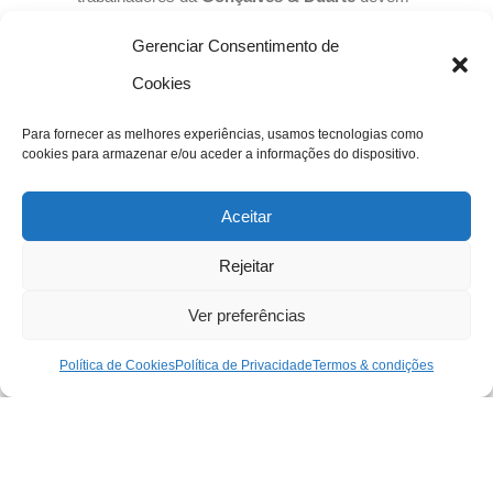
prosseguir, no que respeita aos padrões de
Gerenciar Consentimento de
conduta, tanto no relacionamento entre
Cookies
colaboradores, como na relação com terceiros,
Para fornecer as melhores experiências, usamos tecnologias como
contribuindo para que a
Gonçalves & Duarte
cookies para armazenar e/ou aceder a informações do dispositivo.
seja reconhecida como um exemplo de
Aceitar
integridade, responsabilidade e rigor.
Rejeitar
O nosso comportamento traduz-se na soma
Ver preferências
das ações de cada um de nós e são essas
ações individuais que permitirão à
Gonçalves
Política de Cookies
Política de Privacidade
Termos & condições
& Duarte
alcançar os seus objetivos.
Consultar Código de Ética e Conduta