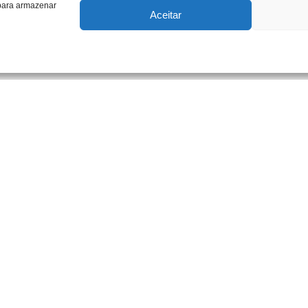
 para armazenar
Aceitar
CTOS
INFO LEGAL
Política de Privacidade
1 282 471 329 (chamada para a
fixa nacional)
Política de Cookies
l@goncalveseduarte.pt
Termos & condições
ARVE
Livro de Reclamações
 da Pereira, Caixa Postal 18
Informação ao consumidor
-148 Mexilhoeira Grande,
imão