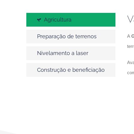
V
Agricultura
Preparação de terrenos
A
G
ter
Nivelamento a laser
Ava
Construção e beneficiação
com