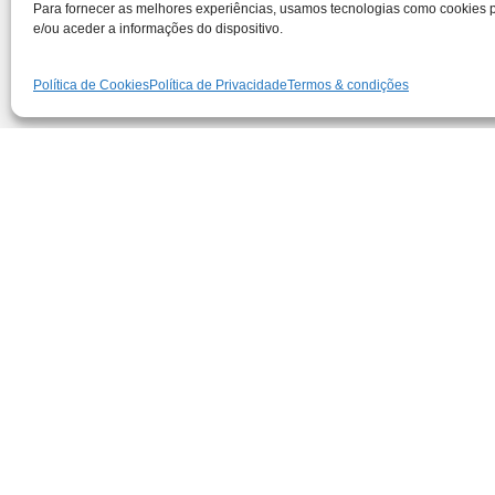
Para fornecer as melhores experiências, usamos tecnologias como cookies
e/ou aceder a informações do dispositivo.
Política de Cookies
Política de Privacidade
Termos & condições
CONTA
0035
rede 
gera
ALG
Sítio
8500
Port